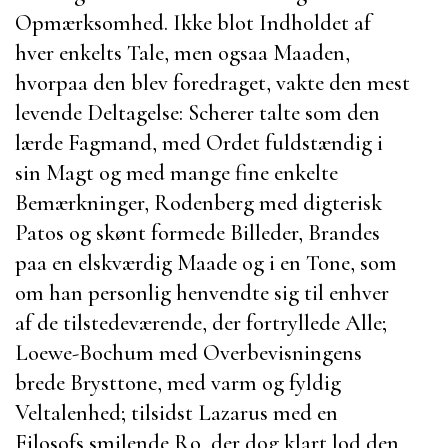
Opmærksomhed. Ikke blot Indholdet af
hver enkelts Tale, men ogsaa Maaden,
hvorpaa den blev foredraget, vakte den mest
levende Deltagelse:
Scherer
talte som den
lærde Fagmand, med Ordet fuldstændig i
sin Magt og med mange fine enkelte
Bemærkninger,
Rodenberg
med digterisk
Patos og skønt formede Billeder,
Brandes
paa en elskværdig Maade og i en Tone, som
om han personlig henvendte sig til enhver
af de tilstedeværende, der fortryllede Alle;
Loewe-Bochum med Overbevisningens
brede Brysttone, med varm og fyldig
Veltalenhed; tilsidst
Lazarus
med en
Filosofs smilende Ro, der dog klart lod den