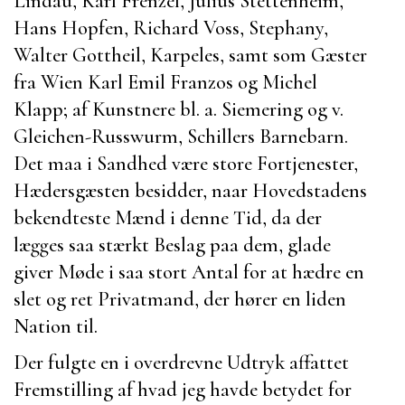
Lindau
,
Karl Frenzel
,
Julius Stettenheim
,
Hans Hopfen
,
Richard Voss
,
Stephany
,
Walter Gottheil
,
Karpeles
, samt som Gæster
fra Wien
Karl Emil Franzos
og
Michel
Klapp
; af Kunstnere bl. a.
Siemering
og
v.
Gleichen-Russwurm
,
Schillers
Barnebarn.
Det maa i Sandhed være store Fortjenester,
Hædersgæsten
besidder, naar Hovedstadens
bekendteste Mænd i denne Tid, da der
lægges saa stærkt Beslag paa dem, glade
giver Møde i saa stort Antal for at hædre en
slet og ret Privatmand, der hører en liden
Nation til.
Der fulgte en i overdrevne Udtryk affattet
Fremstilling af hvad jeg havde betydet for