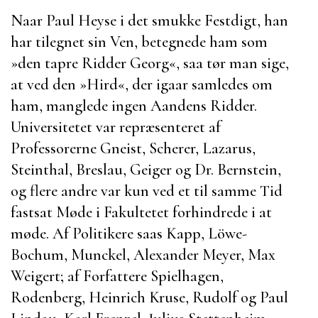
Naar
Paul Heyse
i det smukke Festdigt, han
har tilegnet sin Ven, betegnede ham som
»den tapre Ridder Georg«, saa tør man sige,
at ved den »Hird«, der igaar samledes om
ham, manglede ingen Aandens Ridder.
Universitetet var repræsenteret af
Professorerne
Gneist
,
Scherer
,
Lazarus
,
Steinthal
,
Breslau
,
Geiger
og
Dr. Bernstein
,
og flere andre var kun ved et til samme Tid
fastsat Møde i Fakultetet forhindrede i at
møde. Af Politikere saas
Kapp
, Löwe-
Bochum,
Munckel
,
Alexander Meyer
,
Max
Weigert
; af Forfattere
Spielhagen
,
Rodenberg
,
Heinrich Kruse
,
Rudolf
og
Paul