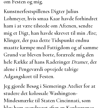
om Festen og mig.
Kunstnerfestspillenes Digter
Julius
Lohmeyer
, hvis smaa Kaar havde forhindret
ham i at være tilstede om Aftenen, sendte
mig et Digt, han havde skrevet til min Ære;
Klinger, der paa dette Tidspunkt endnu
maatte kæmpe med Fattigdom og af samme
Grund var bleven borte, forærede mig den
hele Række af hans Raderinger
Dramer
, der
alene i Pengeværdi opvejede talrige
Adgangskort til Festen.
Jeg gjorde Besøg i
Siemerings
Atelier for at
studere det kolossale Washington-
Mindesmærke til Staten Cincinnati, som
blev ham overdraget efter en Konkurrence