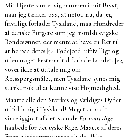
Mit Hjerte snører sig sammen i mit Bryst,
naar jeg tænker paa, at netop nu, da jeg
frivilligt forlader Tyskland, maa Hundreder
af danske Borgere som jeg, nordslesvigske
Bondesønner, der mente at have en Ret til
at bo paa deres
|54|
Fødejord, ufrivilligt og
uden noget Festmaaltid forlade Landet. Jeg
vover ikke at udtale mig om
Retsspørgsmålet, men Tyskland synes mig
stærkt nok til at kunne vise Højmodighed.
Maatte alle den Stærkes og Vældiges Dyder
udfolde sig i Tyskland! Meget er jo alt
virkeliggjort af det, som de
Førmartslige
haabede for det tyske Rige. Maatte af deres
Fremtidsdrømme ogsaa alt det Ikke-