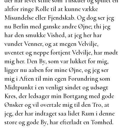
der har levet stille som Tilskuer og spillet en
altfor ringe Rolle til at kunne vække
Misundelse eller Fjendskab. Og dog ser jeg
nu Berlin med ganske andre Øjne; thi jeg
har den smukke Vished, at jeg her har
vundet Venner, og at megen Velvilje,
uventet og neppe fortjent Velvilje, har mødt
mig her. Den By, som var lukket for mig,
ligger nu aaben for mine Øjne, og jeg ser
mig i Aften til min egen Forundring som
Midtpunkt i en venligt sindet og udsøgt
Kres, der ledsager min Bortgang med gode
Ønsker og vil overtale mig til den Tro, at
jeg, der har indtaget saa lidet Rum i denne
store og gode By, har efterladt en Tomhed.