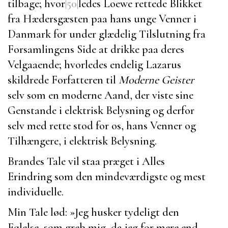
tilbage; hvor
|50|
ledes
Loewe
rettede Blikket
fra Hædersgæsten paa hans unge Venner i
Danmark for under glædelig Tilslutning fra
Forsamlingens Side at drikke paa deres
Velgaaende; hvorledes endelig
Lazarus
skildrede Forfatteren til
Moderne Geister
selv som en moderne Aand, der viste sine
Genstande i elektrisk Belysning og derfor
selv med rette stod for os, hans Venner og
Tilhængere, i elektrisk Belysning.
Brandes
Tale vil staa præget i Alles
Erindring som den mindeværdigste og mest
individuelle.
Min Tale lød: »Jeg husker tydeligt den
Følelse, som greb mig, da jeg for mere end