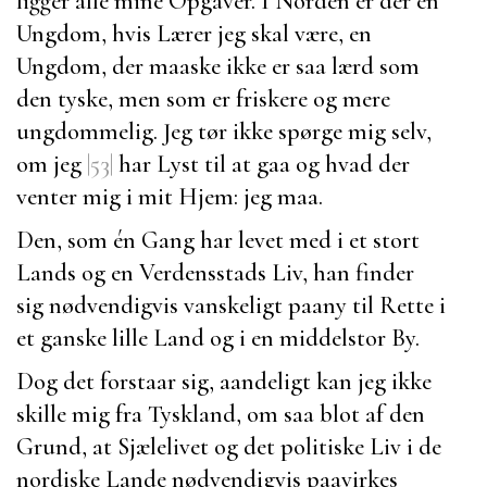
ligger alle mine Opgaver. I Norden er der en
Ungdom, hvis Lærer jeg skal være, en
Ungdom, der maaske ikke er saa lærd som
den tyske, men som er friskere og mere
ungdommelig. Jeg tør ikke spørge mig selv,
om jeg
|53|
har Lyst til at gaa og hvad der
venter mig i mit Hjem: jeg maa.
Den, som én Gang har levet med i et stort
Lands og en Verdensstads Liv, han finder
sig nødvendigvis vanskeligt paany til Rette i
et ganske lille Land og i en middelstor By.
Dog det forstaar sig, aandeligt kan jeg ikke
skille mig fra Tyskland, om saa blot af den
Grund, at Sjælelivet og det politiske Liv i de
nordiske Lande nødvendigvis paavirkes