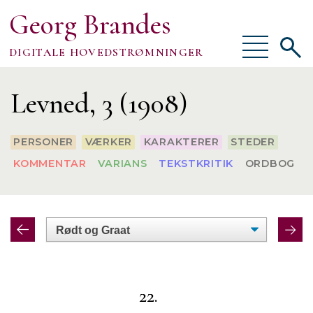
Georg Brandes
Vis/skjul
Vis/sk
DIGITALE HOVEDSTRØMNINGER
menu
søgef
Om
Levned, 3 (1908)
PERSONER
VÆRKER
KARAKTERER
STEDER
KOMMENTAR
VARIANS
TEKSTKRITIK
ORDBOG
TEKSTER
VÆRKTØJER
FORSKNING
22.