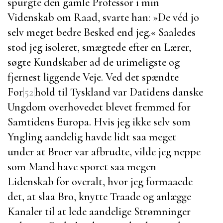
spurgte den gamle Professor i min
Videnskab om Raad, svarte han: »De véd jo
selv meget bedre Besked end jeg.« Saaledes
stod jeg isoleret, smægtede efter en Lærer,
søgte Kundskaber ad de urimeligste og
fjernest liggende Veje. Ved det spændte
For
|52|
hold til Tyskland var Datidens danske
Ungdom overhovedet blevet fremmed for
Samtidens Europa. Hvis jeg ikke selv som
Yngling aandelig havde lidt saa meget
under at Broer var afbrudte, vilde jeg neppe
som Mand have sporet saa megen
Lidenskab for overalt, hvor jeg formaaede
det, at slaa Bro, knytte Traade og anlægge
Kanaler til at lede aandelige Strømninger