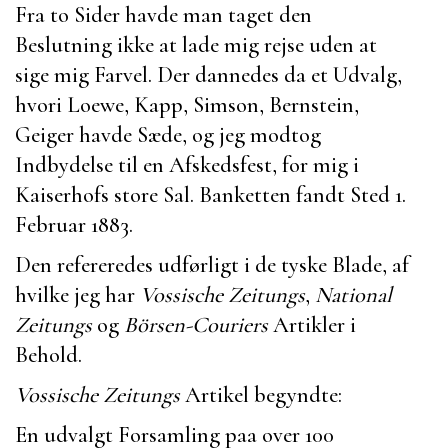
Fra to Sider havde man taget den
Beslutning ikke at lade mig rejse uden at
sige mig Farvel. Der dannedes da et Udvalg,
hvori
Loewe
,
Kapp
,
Simson
,
Bernstein
,
Geiger
havde Sæde, og jeg modtog
Indbydelse til en Afskedsfest, for mig i
Kaiserhofs store Sal. Banketten fandt Sted 1.
Februar 1883.
Den refereredes udførligt i de tyske Blade, af
hvilke jeg har
Vossische Zeitungs
,
National
Zeitungs
og
Börsen-Couriers
Artikler i
Behold.
Vossische Zeitungs
Artikel begyndte:
En udvalgt Forsamling paa over 100