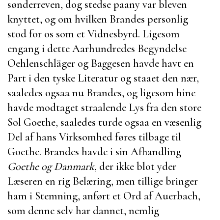
sønderreven, dog stedse paany var bleven
knyttet, og om hvilken
Brandes
personlig
stod for os som et Vidnesbyrd. Ligesom
engang i dette Aarhundredes Begyndelse
Oehlenschläger
og
Baggesen
havde havt en
Part i den tyske Literatur og staaet den nær,
saaledes ogsaa nu
Brandes
, og ligesom hine
havde modtaget straalende Lys fra den store
Sol
Goethe
, saaledes turde ogsaa en væsenlig
Del af hans Virksomhed føres tilbage til
Goethe
. Brandes havde i sin Afhandling
Goethe og Danmark
, der ikke blot yder
Læseren en rig Belæring, men tillige bringer
ham i Stemning, anført et Ord af
Auerbach
,
som denne selv har dannet, nemlig