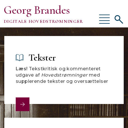
Georg Brandes
Vis/skjul
Vis/sk
DIGITALE HOVEDSTRØMNINGER
menu
søgef
Om
Tekster
Læs!
Tekstkritisk og kommenteret
TEKSTER
udgave af
Hovedstrømninger
med
supplerende tekster og oversættelser
VÆRKTØJER
FORSKNING